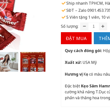
Ship nhanh TPHCM, Hà 
SĐT – Zalo 0901.453.735
5 Viên tặng 1 viên, 10 v
Số lượng:
ĐẶT MUA
THÊM
Quy cách đóng gói:
Hộp 
Xuất xứ:
USA Mỹ
Hương vị:
Kẹo có màu nâu
Đặc biệt
Kẹo Sâm Ham
cường khả năng T.Dục củ
phấn và thăng hoa trong