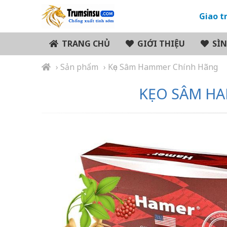
Giao t
TRANG CHỦ
GIỚI THIỆU
SÌN
›
Sản phẩm
› Kẹo Sâm Hammer Chính Hãng
KẸO SÂM HA