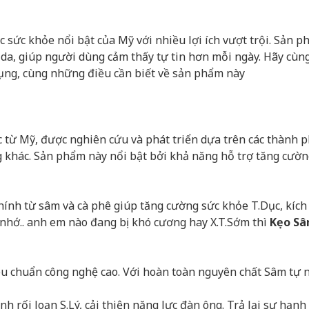
sức khỏe nổi bật của Mỹ với nhiều lợi ích vượt trội. Sản p
 da, giúp người dùng cảm thấy tự tin hơn mỗi ngày. Hãy cùng 
dụng, cùng những điều cần biết về sản phẩm này
c từ Mỹ, được nghiên cứu và phát triển dựa trên các thành 
khác. Sản phẩm này nổi bật bởi khả năng hỗ trợ tăng cường
ính từ sâm và cà phê giúp tăng cường sức khỏe T.Dục, kích 
rí nhớ.. anh em nào đang bị khó cương hay X.T.Sớm thì
Kẹo S
u chuẩn công nghệ cao. Với hoàn toàn nguyên chất Sâm tự nh
h rối loạn S.Lý, cải thiện năng lực đàn ông. Trả lại sự hạnh