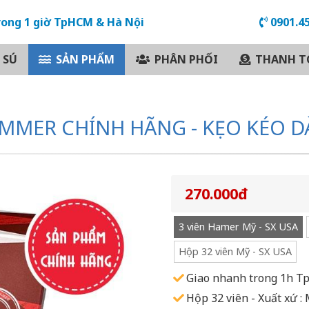
rong 1 giờ TpHCM & Hà Nội
0901.45
 SÚ
SẢN PHẨM
PHÂN PHỐI
THANH T
MMER CHÍNH HÃNG - KẸO KÉO DÀ
270.000đ
3 viên Hamer Mỹ - SX USA
Hộp 32 viên Mỹ - SX USA
Giao nhanh trong 1h 
Hộp 32 viên - Xuất xứ :