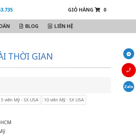
GIỎ HÀNG
0
3.735
OÁN
BLOG
LIÊN HỆ
I THỜI GIAN
5 viên Mỹ - SX USA
10 viên Mỹ - SX USA
TpHCM
 Mỹ