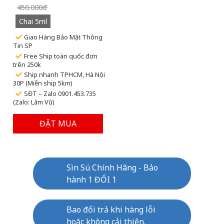
450.000đ
Chai 5ml
Giao Hàng Bảo Mật Thông
Tin SP
Free Ship toàn quốc đơn
trên 250k
Ship nhanh TPHCM, Hà Nội
30P (Miễn ship 5km)
SĐT – Zalo 0901.453.735
(Zalo: Lâm Vũ)
ĐẶT MUA
Sìn Sú Chính Hãng - Bảo
hành 1 ĐỔI 1
Bao đổi trả khi hàng lỗi
hoặc không cải thiện.