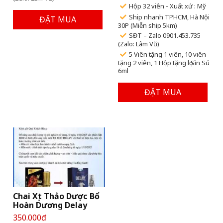
Hộp 32 viên - Xuất xứ : Mỹ
Ship nhanh TPHCM, Hà Nội
ĐẶT MUA
30P (Miễn ship 5km)
SĐT – Zalo 0901.453.735
(Zalo: Lâm Vũ)
5 Viên tặng 1 viên, 10 viên
tặng 2 viên, 1 Hộp tặng lọ Sìn Sú
6ml
ĐẶT MUA
Chai Xịt Thảo Dược Bổ
Hoàn Dương Delay
350.000đ