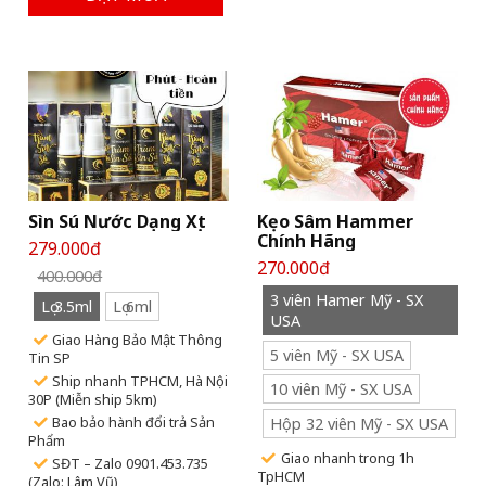
Sìn Sú Nước Dạng Xịt
Kẹo Sâm Hammer
Chính Hãng
279.000đ
270.000đ
400.000đ
3 viên Hamer Mỹ - SX
Lọ 3.5ml
Lọ 6ml
USA
Giao Hàng Bảo Mật Thông
5 viên Mỹ - SX USA
Tin SP
Ship nhanh TPHCM, Hà Nội
10 viên Mỹ - SX USA
30P (Miễn ship 5km)
Bao bảo hành đổi trả Sản
Hộp 32 viên Mỹ - SX USA
Phẩm
Giao nhanh trong 1h
SĐT – Zalo 0901.453.735
TpHCM
(Zalo: Lâm Vũ)