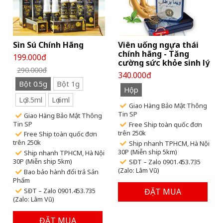
Sìn Sú Chính Hãng
Viên uống ngựa thái
chính hãng - Tăng
199.000đ
cường sức khỏe sinh lý
290.000đ
nam
340.000đ
Bột 0.5g
Bột 1g
Hộp
Lọ 3.5ml
Lọ 6ml
Giao Hàng Bảo Mật Thông
Tin SP
Giao Hàng Bảo Mật Thông
Tin SP
Free Ship toàn quốc đơn
trên 250k
Free Ship toàn quốc đơn
trên 250k
Ship nhanh TPHCM, Hà Nội
30P (Miễn ship 5km)
Ship nhanh TPHCM, Hà Nội
30P (Miễn ship 5km)
SĐT – Zalo 0901.453.735
(Zalo: Lâm Vũ)
Bao bảo hành đổi trả Sản
Phẩm
SĐT – Zalo 0901.453.735
ĐẶT MUA
(Zalo: Lâm Vũ)
ĐẶT MUA